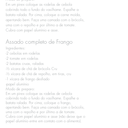
Em um pirex coloque as rodelas de cebola
cobrindo todo o fundo do vasilhame. Espalhe a
batata ralada. Por cima, coloque a carne moída,
apertando bem. Faça uma camada com o brócolis,
uma com o repolho e por último a de tomate.
Cubra com papel alumínio e asse.​
Assado completo de Frango
Ingredientes:​
-2 cebolas em rodelas​
-2 tomate em rodelas​
-2 batatas cruas, raladas​
-½ xícara de chá de brócolis Cru​
-½ xícara de chá de repolho, em tiras, cru​
-1 xícara de frango desfiado​
-papel alumínio
Modo de preparo:​
Em um pirex coloque as rodelas de cebola
cobrindo todo o fundo do vasilhame. Espalhe a
batata ralada. Por cima, coloque o frango,
apertando bem. Faça uma camada com o brócolis,
uma com o repolho e por último a de tomate.
Cubra com papel alumínio e asse (não deixe que o
papel alumínio entre em contato com o alimento).