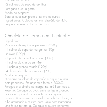
- ¼ cebola picada​
- 2 colheres de sopa de ervilhas​
- orégano e sal a gosto
Modo de preparo:​
Bata os ovos num prato e misture os outros
ingredientes. Coloque em um refratário de vidro
pequeno e leve ao forno até assar.
Omelete ao Forno com Espinafre
Ingredientes:​
- 2 maços de espinafre pequenos (350g)​
- 1 colher de sopa de margarina (30g)​
- 6 ovos (300g)​
- 1 pitada de pimenta do reino (0,4g)​
- 1 colher de chá de sal (4g)​
- 1 cebola grande ralada (120g)​
- 4 dentes de alho amassados (20g)
Modo de preparo:​
Higienize as folhas de espinafre e pique em tiras
bem pequenas. Pré-aqueça o forno a 200oC.
Refogue o espinafre na margarina, até ficar macio.
Reserve. Coloque os ovos em uma tigela grande,
adicione a pimenta, o sal e bata por alguns
minutos. Acrescente o espinafre, a cebola ralada, o
alho amassado e misture bem. Unte com margarina
uma forma refratária. Coloque a mistura na forma.