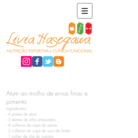
Atum ao molho de ervas finas e
pimenta
Ingredientes:​
- 4 postas de atum​
- 3 dentes de alho amassados​
- 4 colheres de sopa de azeite​
- 2 colheres de sopa de suco de limão​
- 1 colher de chá de coentro​