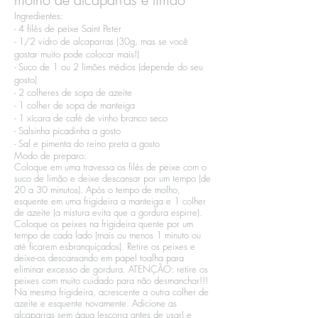
Ingredientes:​
- 4 filés de peixe Saint Peter​
- 1/2 vidro de alcaparras (30g, mas se você
gostar muito pode colocar mais!)​
- Suco de 1 ou 2 limões médios (depende do seu
gosto)​
- 2 colheres de sopa de azeite​
- 1 colher de sopa de manteiga​
- 1 xícara de café de vinho branco seco​
- Salsinha picadinha a gosto​
- Sal e pimenta do reino preta a gosto
Modo de preparo:​
Coloque em uma travessa os filés de peixe com o
suco de limão e deixe descansar por um tempo (de
20 a 30 minutos). Após o tempo de molho,
esquente em uma frigideira a manteiga e 1 colher
de azeite (a mistura evita que a gordura espirre).
Coloque os peixes na frigideira quente por um
tempo de cada lado (mais ou menos 1 minuto ou
até ficarem esbranquiçados). Retire os peixes e
deixe-os descansando em papel toalha para
eliminar excesso de gordura. ATENÇÃO: retire os
peixes com muito cuidado para não desmanchar!!!
Na mesma frigideira, acrescente a outra colher de
azeite e esquente novamente. Adicione as
alcaparras sem água (escorra antes de usar) e