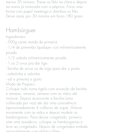
menos 30 minutos. Passe os filés na clara e depois
na aveia já misturada com a páprica. Forre uma
forma com papel manteiga e distribua os filés.
Deixe assar por 30 minutos em forno 180 graus.
Hambúrguer
Ingredientes:​
- 500g carne moída de primeira​
- 1/4 de pimentão (qualquer cor) milimetricamente
picado​
- 1/2 cebola milimetricamente picada​
- 1 ou 2 ovos pra dar liga​
- farinha de arroz ou de trigo para dar o ponto​
- cebolinha e salsinha​
- sal e pimenta a gosto
Modo de Preparo:​
Coloque tudo numa tigela com exceção da farinha
e amasse, amasse, amasse com as mãos até
misturar. Depois acrescente a farinha (uma
colherada por vez) até dar uma consistência
(aproximadamente 4 colheres de sopa). Misture
novamente com as mãos e depois modele os
hambúrgueres. Para deixar congelado, primeiro
unte uma assadeira, coloque os hambúrgueres e
leve ao congelador. Depois de congelados embale
separadamente com plástico filme.​