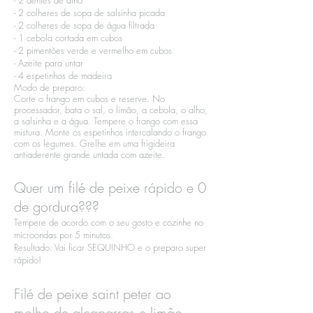
- 2 dentes de alho​
- 2 colheres de sopa de salsinha picada​
- 2 colheres de sopa de água filtrada​
- 1 cebola cortada em cubos​
- 2 pimentões verde e vermelho em cubos​
- Azeite para untar​
- 4 espetinhos de madeira
Modo de preparo:​
Corte o frango em cubos e reserve. No
processador, bata o sal, o limão, a cebola, o alho,
a salsinha e a água. Tempere o frango com essa
mistura. Monte os espetinhos intercalando o frango
com os legumes. Grelhe em uma frigideira
antiaderente grande untada com azeite.
Quer um filé de peixe rápido e 0
de gordura???
Tempere de acordo com o seu gosto e cozinhe no
microondas por 5 minutos.​
Resultado: Vai ficar SEQUINHO e o preparo super
rápido!
Filé de peixe saint peter ao
molho de alcaparras e limão