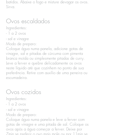
batidos. Abaixe o fogo e misture devagar os ovos.
Sirva.
Ovos escaldados
Ingredientes:​
- 1 a 2 ovos​
- sal e vinagre
Modo de preparo:​
Coloque água numa panela, adicione gotas de
vinagre, sal e pitadas de cúrcuma com pimenta
branca moída ou simplesmente pitadas de curry.
Leve a ferver e quebre delicadamente os ovos
neste líquido até que cozinhem no ponto de sua
preferência. Retire com auxílio de uma peneira ou
escumadeira.
Ovos cozidos
Ingredientes:​
- 1 a 2 ovos​
- sal e vinagre
Modo de preparo:​
Coloque água numa panela e leve a ferver com
gotas de vinagre e uma pitada de sal. Coloque os
ovos após a água começar a ferver. Deixe por
7min se preferir o ovo mais mole ou por 11min se