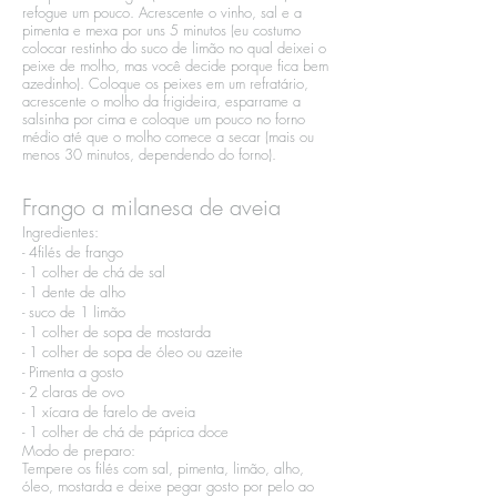
refogue um pouco. Acrescente o vinho, sal e a
pimenta e mexa por uns 5 minutos (eu costumo
colocar restinho do suco de limão no qual deixei o
peixe de molho, mas você decide porque fica bem
azedinho). Coloque os peixes em um refratário,
acrescente o molho da frigideira, esparrame a
salsinha por cima e coloque um pouco no forno
médio até que o molho comece a secar (mais ou
menos 30 minutos, dependendo do forno).
Frango a milanesa de aveia
Ingredientes:​
- 4filés de frango​
- 1 colher de chá de sal​
- 1 dente de alho​
- suco de 1 limão​
- 1 colher de sopa de mostarda​
- 1 colher de sopa de óleo ou azeite​
- Pimenta a gosto​
- 2 claras de ovo​
- 1 xícara de farelo de aveia​
- 1 colher de chá de páprica doce
Modo de preparo:​
Tempere os filés com sal, pimenta, limão, alho,
óleo, mostarda e deixe pegar gosto por pelo ao