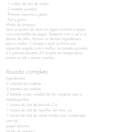
- 1 colher de chá de endro​
- 2 tomates picados​
- Pimenta cayenna a gosto​
- Sal a gosto
Modo de preparo:​
Lave as postas de atum em água corrente e seque
com uma toalha de papel. Tempere com o sal e os
dentes de alho. Misture os demais ingredientes
para o molho. Coloque o atum no forno pré-
aquecido regado com o molho, os tomates picados
e a pimenta durante 20 minutos em temperatura
média ou até o peixe cozinhar.
Assado completo
Ingredientes:​
-2 cebolas em rodelas​
-2 tomates em rodelas​
-2 batatas cruas, raladas (se for congelar usar a
mandioquinha)​
-1 xícara de chá de brócolis Cru​
-1 xícara de chá de repolho, em tiras, cru​
-1 xícara de chá de carne moída crua, temperada
com sal​
-papel alumínio
Modo de preparo:​