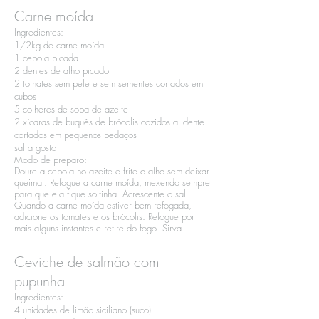
Carne moída
Ingredientes:​
1/2kg de carne moída​
1 cebola picada​
2 dentes de alho picado​
2 tomates sem pele e sem sementes cortados em
cubos​
5 colheres de sopa de azeite​
2 xícaras de buquês de brócolis cozidos al dente
cortados em pequenos pedaços​
sal a gosto
Modo de preparo:​
Doure a cebola no azeite e frite o alho sem deixar
queimar. Refogue a carne moída, mexendo sempre
para que ela fique soltinha. Acrescente o sal.
Quando a carne moída estiver bem refogada,
adicione os tomates e os brócolis. Refogue por
mais alguns instantes e retire do fogo. Sirva.
Ceviche de salmão com
pupunha
Ingredientes:​
4 unidades de limão siciliano (suco)​