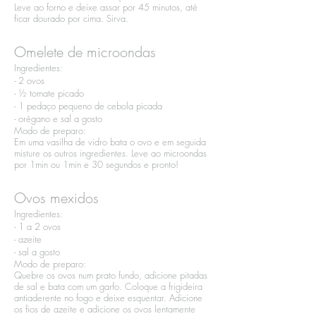
Leve ao forno e deixe assar por 45 minutos, até
ficar dourado por cima. Sirva.
Omelete de microondas
Ingredientes:​
- 2 ovos​
- ½ tomate picado​
- 1 pedaço pequeno de cebola picada​
- orégano e sal a gosto
Modo de preparo:​
Em uma vasilha de vidro bata o ovo e em seguida
misture os outros ingredientes. Leve ao microondas
por 1min ou 1min e 30 segundos e pronto!
Ovos mexidos
Ingredientes:​
- 1 a 2 ovos​
- azeite​
- sal a gosto
Modo de preparo:​
Quebre os ovos num prato fundo, adicione pitadas
de sal e bata com um garfo. Coloque a frigideira
antiaderente no fogo e deixe esquentar. Adicione
os fios de azeite e adicione os ovos lentamente