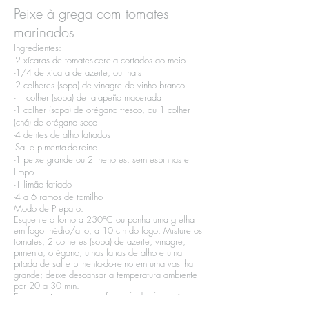
Peixe à grega com tomates
marinados
Ingredientes:​
-2 xícaras de tomates-cereja cortados ao meio​
-1/4 de xícara de azeite, ou mais​
-2 colheres (sopa) de vinagre de vinho branco​
- 1 colher (sopa) de jalapeño macerada​
-1 colher (sopa) de orégano fresco, ou 1 colher
(chá) de orégano seco​
-4 dentes de alho fatiados​
-Sal e pimenta-do-reino​
-1 peixe grande ou 2 menores, sem espinhas e
limpo​
-1 limão fatiado​
-4 a 6 ramos de tomilho
Modo de Preparo:​
Esquente o forno a 230°C ou ponha uma grelha
em fogo médio/alto, a 10 cm do fogo. Misture os
tomates, 2 colheres (sopa) de azeite, vinagre,
pimenta, orégano, umas fatias de alho e uma
pitada de sal e pimenta-do-reino em uma vasilha
grande; deixe descansar a temperatura ambiente
por 20 a 30 min.​
Enquanto isso, com uma faca afiada, faça três ou
quatro cortes profundos em diagonal e paralelos de