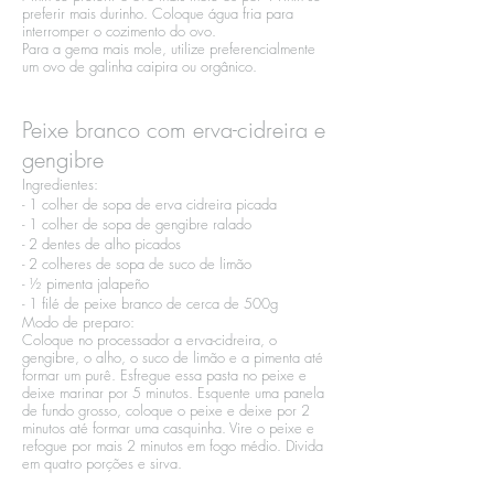
preferir mais durinho. Coloque água fria para
interromper o cozimento do ovo.​
Para a gema mais mole, utilize preferencialmente
um ovo de galinha caipira ou orgânico.
Peixe branco com erva-cidreira e
gengibre
Ingredientes:​
- 1 colher de sopa de erva cidreira picada​
- 1 colher de sopa de gengibre ralado​
- 2 dentes de alho picados​
- 2 colheres de sopa de suco de limão​
- ½ pimenta jalapeño​
- 1 filé de peixe branco de cerca de 500g
Modo de preparo:​
Coloque no processador a erva-cidreira, o
gengibre, o alho, o suco de limão e a pimenta até
formar um purê. Esfregue essa pasta no peixe e
deixe marinar por 5 minutos. Esquente uma panela
de fundo grosso, coloque o peixe e deixe por 2
minutos até formar uma casquinha. Vire o peixe e
refogue por mais 2 minutos em fogo médio. Divida
em quatro porções e sirva.