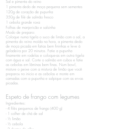
Sal e pimenta do reino​
1 pimenta dedo de moça pequena sem sementes​
120g de coração de pupunha​
350g de filé de salmão fresco​
1 cebola grande roxa​
Folhas de manjericão e salsinha
Modo de preparo:​
Coloque numa tigela o suco de limão com o sal, a
pimenta do reino moída na hora, a pimenta dedo
de moça picada em fatias bem fininhas e leve à
geladeira por 20 minutos. Fatie a pupunha
finamente em rodelas e coloque-as em outra tigela
com água e sal. Corte o salmão em cubos e fatie
as cebolas em lâminas bem finas. Num bowl,
misture o peixe com a mistura de limão que você
preparou no inicio e as cebolas e monte em
camadas com a pupunha e salpique com as ervas
picadas.
Espeto de frango com legumes
Ingredientes:​
- 4 filés pequenos de frango (400 g)​
- 1 colher de chá de sal​
- ½ limão​
- ½ cebola​