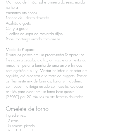
Marinado de limão, sal e pimenta do reino moída
na hora
Amaranto em flocos
Farinha de linhaça dourada
Açafrão a gosto
Curry a gosto
1 colher de sopa de mostarda dijon
Papel manteiga untado com azeite
Modo de Preparo:
Triturar os peixes em um processador.Temperar os
filés com a cebola, o alho, o limão e a pimenta do
reino. Temperar a farinha de amaranto e linhaça
com açafrão e curry. Montar bolinhas e achatar em
seguida, até alcançar o formato de nuggets. Passar
os filés neste mix de farinhas, forrar um tabuleiro
com papel manteiga untado com azeite. Colocar
os filés para assar em um forno bem quente
(250°C) por 20 minutos ou até ficarem dourados.
Omelete de forno
Ingredientes:​
- 2 ovos​
- ½ tomate picado​