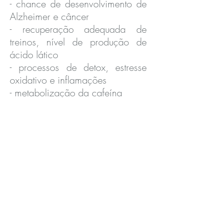
- chance de desenvolvimento de
Alzheimer e câncer
- recuperação adequada de
treinos, nível de produção de
ácido lático
- processos de detox, estresse
oxidativo e inflamações
- metabolização da cafeína
- perfil pra intolerância à lactose
e glúten
O teste é coletado na própria
clínica, de uma forma super
rápida e simples, indolor e não
invasivo (através da saliva).
Com os resultados do teste,